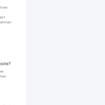
Ihren
iert
tnehmen
bsite?
er.
chen