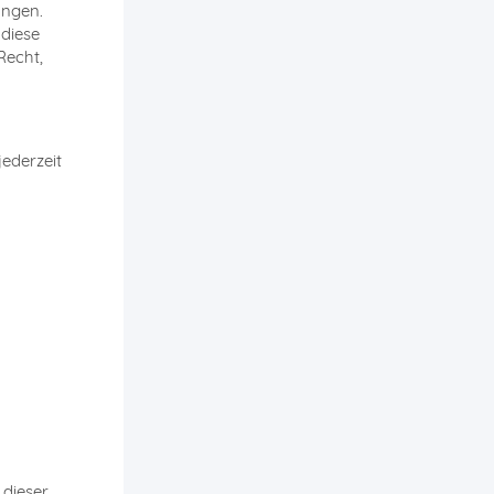
angen.
 diese
Recht,
ederzeit
 dieser