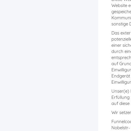
Website e
gespeiche
Kommunik
sonstige 
Das exter
potenziel
einer sic
durch eine
entsprech
auf Grund
Einwillig
Endgerät 
Einwilligu
Unser(e) 
Erfüllung
auf diese
Wir setze
Funnelcoc
Nobelstr-