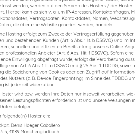
rfasst werden, werden auf den Servern des Hosters / der Hoster
rt. Hierbei kann es sich v. a. um IP-Adressen, Kontaktanfragen, 
ationsdaten, Vertragsdaten, Kontaktdaten, Namen, Websitezugr
Daten, die über eine Website generiert werden, handeln.
ne Hosting erfolgt zum Zwecke der Vertragserfüllung gegenüber
len und bestehenden Kunden (Art. 6 Abs. 1 lit. b DSGVO) und im In
heren, schnellen und effizienten Bereitstellung unseres Online-Ang
n professionellen Anbieter (Art. 6 Abs. 1 lit. f DSGVO). Sofern eine
ende Einwilligung abgefragt wurde, erfolgt die Verarbeitung aussc
lage von Art. 6 Abs. 1 lit. a DSGVO und § 25 Abs. 1 TDDDG, soweit 
ung die Speicherung von Cookies oder den Zugriff auf Informatio
des Nutzers (z. B. Device-Fingerprinting) im Sinne des TDDDG um
ng ist jederzeit widerrufbar.
Hoster wird bzw. werden Ihre Daten nur insoweit verarbeiten, wie 
 seiner Leistungspflichten erforderlich ist und unsere Weisungen 
 Daten befolgen.
n folgende(n) Hoster ein:
kpit, Denis Hoeger Caballero
 3-5, 41189 Mönchengladbach