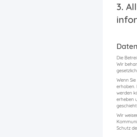
3. A
info
Daten
Die Betre
Wir beha
gesetzlic
Wenn Sie
erhoben. 
werden kö
erheben u
geschieht
Wir weise
Kommunika
Schutz de