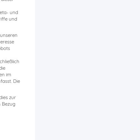
Meta- und
iffe und
 unseren
teresse
ebots
hließlich
die
nen im
fasst. Die
dies zur
in Bezug