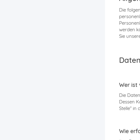
Die folge
personenb
Personenb
werden k
Sie unser
Daten
Wer ist
Die Daten
Dessen Ko
Stelle“ i
Wie erf