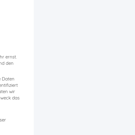
hr ernst.
end den
e Daten
tifiziert
ten wir
 Zweck das
ser