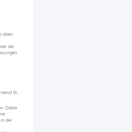
s oben
ser die
eisungen
nsend St.,
an. Dabei
rer
in die