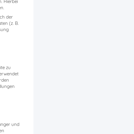
. Hierbei
en.
ch der
ten (z. B.
ssung
ite zu
verwendet
erden
llungen
fänger und
en