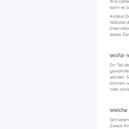
Ihre Date
kann es s
Andere Da
Website d
Internetb
dieser Da
Wofür n
Ein Teil 
gewährlei
werden. S
können, w
oder sons
Welche 
Sie haben
Zweck Ihr