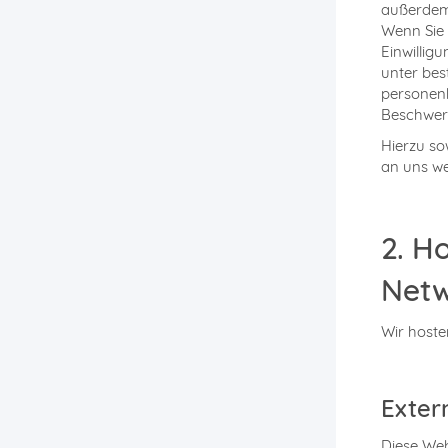
außerdem 
Wenn Sie 
Einwillig
unter be
personenb
Beschwerd
Hierzu so
an uns w
2. H
Netw
Wir hoste
Exter
Diese Web