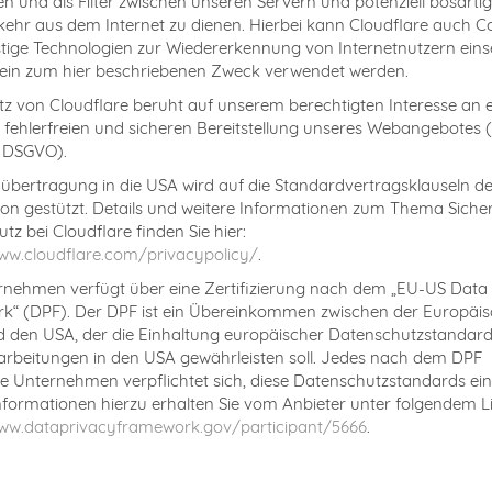
en und als Filter zwischen unseren Servern und potenziell bösart
ehr aus dem Internet zu dienen. Hierbei kann Cloudflare auch C
tige Technologien zur Wiedererkennung von Internetnutzern einse
lein zum hier beschriebenen Zweck verwendet werden.
tz von Cloudflare beruht auf unserem berechtigten Interesse an e
 fehlerfreien und sicheren Bereitstellung unseres Webangebotes (
. f DSGVO).
übertragung in die USA wird auf die Standardvertragsklauseln d
n gestützt. Details und weitere Informationen zum Thema Sicher
tz bei Cloudflare finden Sie hier:
ww.cloudflare.com/privacypolicy/
.
nehmen verfügt über eine Zertifizierung nach dem „EU-US Data
k“ (DPF). Der DPF ist ein Übereinkommen zwischen der Europäi
 den USA, der die Einhaltung europäischer Datenschutzstandard
rbeitungen in den USA gewährleisten soll. Jedes nach dem DPF
erte Unternehmen verpflichtet sich, diese Datenschutzstandards ei
nformationen hierzu erhalten Sie vom Anbieter unter folgendem Li
www.dataprivacyframework.gov/participant/5666
.