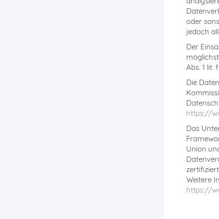
analysier
Datenverk
oder sons
jedoch al
Der Einsa
möglichst
Abs. 1 lit
Die Daten
Kommissio
Datenschu
https://w
Das Unter
Framewor
Union und
Datenvera
zertifizi
Weitere I
https://