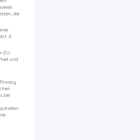
igem
ookies
tzen, die
iner
Art. 6
er EU-
heit und
 Privacy
schen
s bei
nzuhalten.
nk: