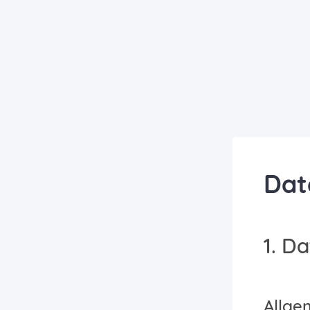
Dat
1. D
Allge