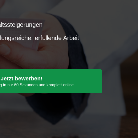
tssteigerungen
ngsreiche, erfüllende Arbeit
Jetzt bewerben!
 in nur 60 Sekunden und komplett online